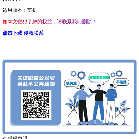
适用版本：车机
如
本
文
侵
犯
了
您
的
权
益
，
请
联
系
我
们
删
除
！
点击下载
侵权联系
查看更多心仪的内容
按Ctrl+D收藏我们
©
版权声明