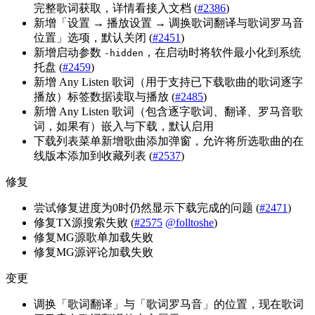
完整歌词获取，详情看接入文档 (
#2386
)
新增「设置 → 播放设置 → 调换歌词翻译与歌词罗马音
位置」选项，默认关闭 (
#2451
)
新增启动参数
，在启动时将软件最小化到系统
-hidden
托盘 (
#2459
)
新增 Any Listen 歌词（用于支持已下载歌曲的歌词逐字
播放）标签数据读取与播放 (
#2485
)
新增 Any Listen 歌词（包含逐字歌词、翻译、罗马音歌
词，如果有）嵌入与下载，默认启用
下载列表菜单新增歌曲添加弹窗，允许将所选歌曲的在
线版本添加到收藏列表 (
#2537
)
修复
尝试修复进度为0时仍然显示下载完成的问题 (
#2471
)
修复TX源搜索失败 (
#2575
@folltoshe
)
修复MG源歌单加载失败
修复MG源评论加载失败
变更
调换「歌词翻译」与「歌词罗马音」的位置，现在歌词