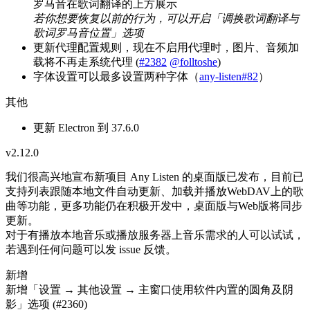
罗马音在歌词翻译的上方展示
若你想要恢复以前的行为，可以开启「调换歌词翻译与
歌词罗马音位置」选项
更新代理配置规则，现在不启用代理时，图片、音频加
载将不再走系统代理 (
#2382
@folltoshe
)
字体设置可以最多设置两种字体（
any-listen#82
）
其他
更新 Electron 到 37.6.0
v2.12.0
我们很高兴地宣布新项目 Any Listen 的桌面版已发布，目前已
支持列表跟随本地文件自动更新、加载并播放WebDAV上的歌
曲等功能，更多功能仍在积极开发中，桌面版与Web版将同步
更新。
对于有播放本地音乐或播放服务器上音乐需求的人可以试试，
若遇到任何问题可以发 issue 反馈。
新增
新增「设置 → 其他设置 → 主窗口使用软件内置的圆角及阴
影」选项 (#2360)