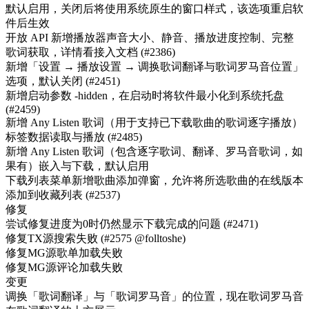
默认启用，关闭后将使用系统原生的窗口样式，该选项重启软
件后生效
开放 API 新增播放器声音大小、静音、播放进度控制、完整
歌词获取，详情看接入文档 (#2386)
新增「设置 → 播放设置 → 调换歌词翻译与歌词罗马音位置」
选项，默认关闭 (#2451)
新增启动参数 -hidden，在启动时将软件最小化到系统托盘
(#2459)
新增 Any Listen 歌词（用于支持已下载歌曲的歌词逐字播放）
标签数据读取与播放 (#2485)
新增 Any Listen 歌词（包含逐字歌词、翻译、罗马音歌词，如
果有）嵌入与下载，默认启用
下载列表菜单新增歌曲添加弹窗，允许将所选歌曲的在线版本
添加到收藏列表 (#2537)
修复
尝试修复进度为0时仍然显示下载完成的问题 (#2471)
修复TX源搜索失败 (#2575 @folltoshe)
修复MG源歌单加载失败
修复MG源评论加载失败
变更
调换「歌词翻译」与「歌词罗马音」的位置，现在歌词罗马音