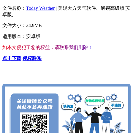
文件名称：
Today Weather
| 美观大方天气软件、解锁高级版[安
卓版]
文件大小：24.9MB
适用版本：安卓版
如
本
文
侵
犯
了
您
的
权
益
，
请
联
系
我
们
删
除
！
点击下载
侵权联系
查看更多心仪的内容
按Ctrl+D收藏我们