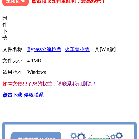
速领红包
点击领取支付宝红包，最高99元！
附
件
下
载
文件名称：
Bypass
分流抢票
|
火车票抢票
工具[Win版]
文件大小：4.1MB
适用版本：Windows
如
本
文
侵
犯
了
您
的
权
益
，
请
联
系
我
们
删
除
！
点击下载
侵权联系
查看更多心仪的内容
按Ctrl+D收藏我们