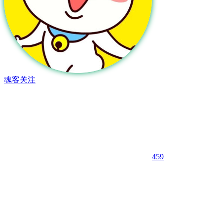
魂客
关注
459