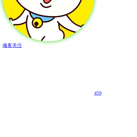
魂客
关注
459