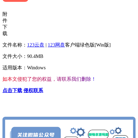
附
件
下
载
文件名称：
123云盘
|
123网盘
客户端绿色版[Win版]
文件大小：90.4MB
适用版本：Windows
如
本
文
侵
犯
了
您
的
权
益
，
请
联
系
我
们
删
除
！
点击下载
侵权联系
查看更多心仪的内容
按Ctrl+D收藏我们