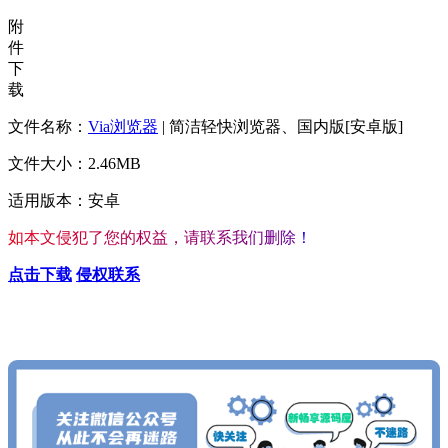
附
件
下
载
文件名称：
Via
浏览器
| 简洁轻快浏览器、国内版[安卓版]
文件大小：2.46MB
适用版本：安卓
如
本
文
侵
犯
了
您
的
权
益
，
请
联
系
我
们
删
除
！
点击下载
侵权联系
查看更多心仪的内容
按Ctrl+D收藏我们