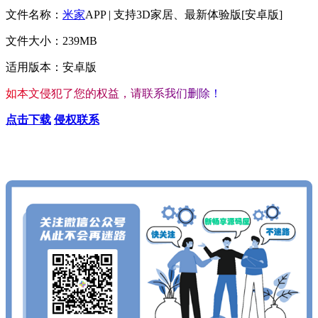
文件名称：
米家
APP | 支持3D家居、最新体验版[安卓版]
文件大小：239MB
适用版本：安卓版
如
本
文
侵
犯
了
您
的
权
益
，
请
联
系
我
们
删
除
！
点击下载
侵权联系
查看更多心仪的内容
按Ctrl+D收藏我们