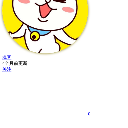
魂客
4个月前更新
关注
0