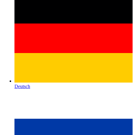
Deutsch