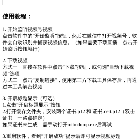
使用教程：
1. 开始监听视频号视频
点击软件中的”开始监听”按钮，然后在微信中打开视频号，软
件会自动识别并捕获视频信息。（如果需要下载直播，点击开
始监听按钮就行）
2. 下载视频
方式一：直接在软件中点击”下载”按钮，或勾选”自动下载视
频”选项
方式二：点击”复制链接”，使用第三方下载工具保存后，再通
过本工具解密视频
3. 开启标题显示（可选）
1.点击”开启标题显示”按钮
2.打开缓存文件夹，安装两个证书.p12 和 证书-cert.p12（双击
证书，一路点确定）
如果证书未生成，需手动打开mitmdump.exe后再试
3.重启软件，看到”开启成功”提示后即可显示视频标题