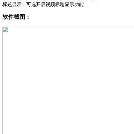
标题显示：可选开启视频标题显示功能
软件截图：