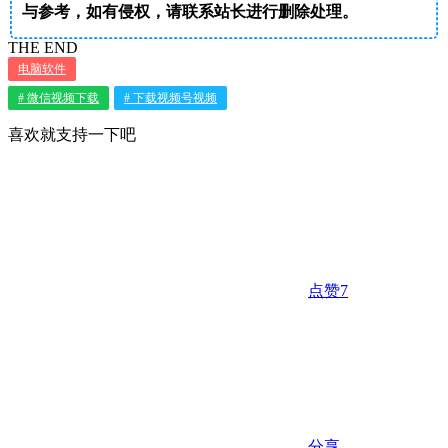
与参考，如有侵权，请联系站长进行删除处理。
THE END
电脑软件
# 微信视频下载
# 下载视频号视频
喜欢就支持一下吧
点赞
7
分享