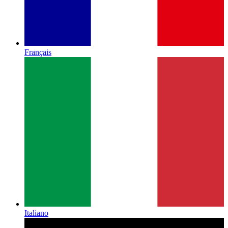
Français
Italiano