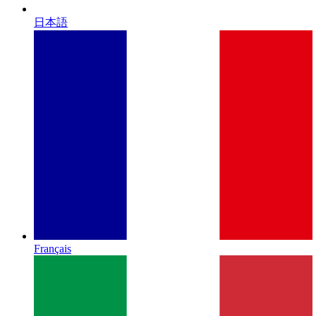
日本語
Français