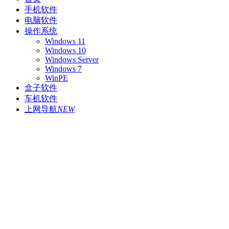
手机软件
电脑软件
操作系统
Windows 11
Windows 10
Windows Server
Windows 7
WinPE
盒子软件
车机软件
上网导航
NEW