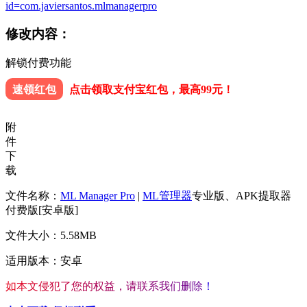
id=com.javiersantos.mlmanagerpro
修改内容：
解锁付费功能
速领红包
点击领取支付宝红包，最高99元！
附
件
下
载
文件名称：
ML Manager Pro
|
ML管理器
专业版、APK提取器
付费版[安卓版]
文件大小：5.58MB
适用版本：安卓
如
本
文
侵
犯
了
您
的
权
益
，
请
联
系
我
们
删
除
！