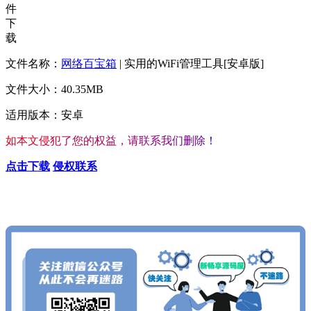
件
下
载
文件名称：
网络百宝箱
| 实用的WiFi管理工具[安卓版]
文件大小：40.35MB
适用版本：安卓
如
本
文
侵
犯
了
您
的
权
益
，
请
联
系
我
们
删
除
！
点击下载
侵权联系
查看更多心仪的内容
按Ctrl+D收藏我们