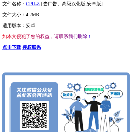
文件名称：
CPU-Z
| 去广告、高级汉化版[安卓版]
文件大小：4.2MB
适用版本：安卓
如
本
文
侵
犯
了
您
的
权
益
，
请
联
系
我
们
删
除
！
点击下载
侵权联系
查看更多心仪的内容
按Ctrl+D收藏我们