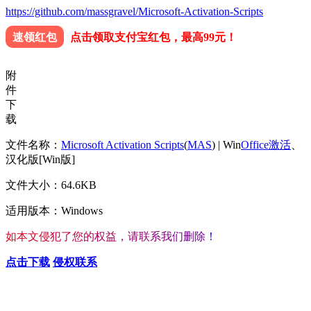
https://github.com/massgravel/Microsoft-Activation-Scripts
速领红包
点击领取支付宝红包，最高99元！
附
件
下
载
文件名称：
Microsoft Activation Scripts
(
MAS
) | Win
Office激活
、
汉化版[Win版]
文件大小：64.6KB
适用版本：Windows
如
本
文
侵
犯
了
您
的
权
益
，
请
联
系
我
们
删
除
！
点击下载
侵权联系
查看更多心仪的内容
按Ctrl+D收藏我们