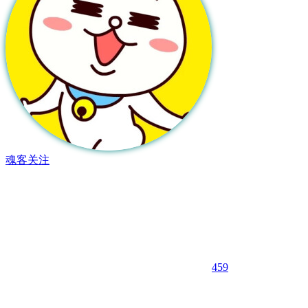
魂客
关注
459