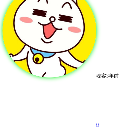
魂客
3年前
0