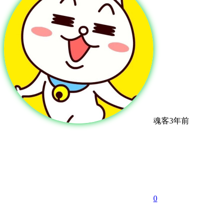
魂客
3年前
0