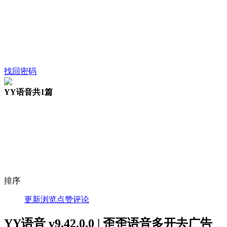
找回密码
YY语音
共1篇
排序
更新
浏览
点赞
评论
YY语音 v9.42.0.0 | 歪歪语音多开去广告