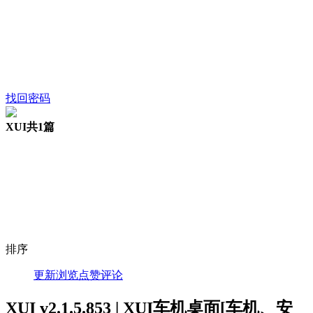
找回密码
XUI
共1篇
排序
更新
浏览
点赞
评论
XUI v2.1.5.853 | XUI车机桌面[车机、安