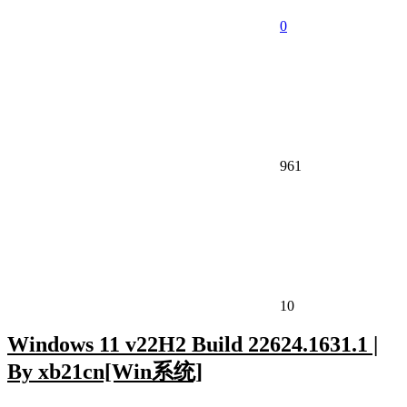
0
961
10
Windows 11 v22H2 Build 22624.1631.1 |
By xb21cn[Win系统]