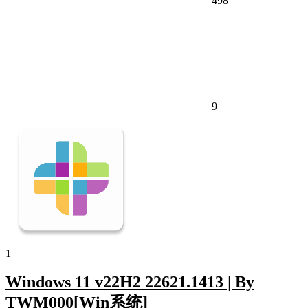
498
9
1
Windows 11 v22H2 22621.1413 | By
TWM000[Win系统]