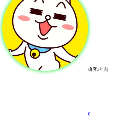
魂客
3年前
0