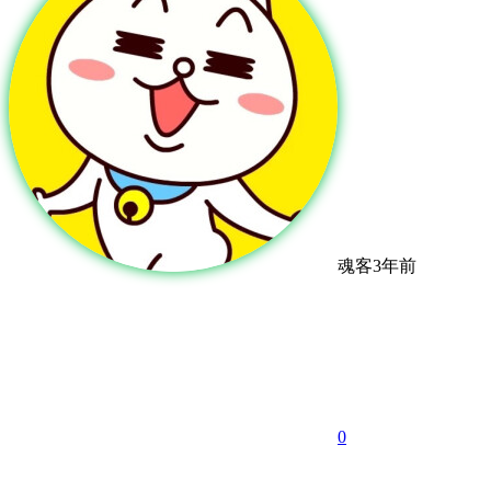
魂客
3年前
0