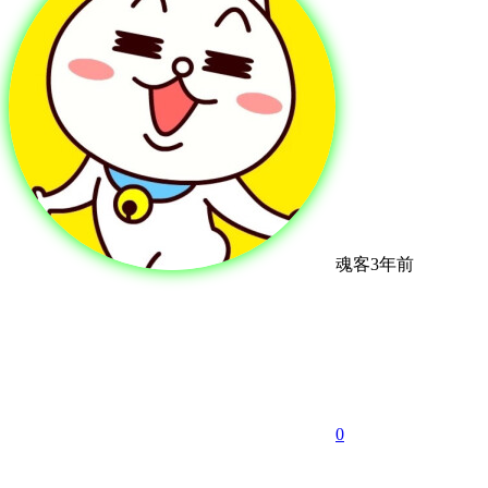
魂客
3年前
0