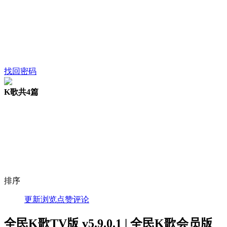
找回密码
K歌
共4篇
排序
更新
浏览
点赞
评论
全民K歌TV版 v5.9.0.1 | 全民K歌会员版