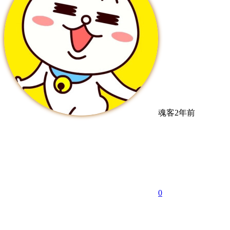
魂客
2年前
0