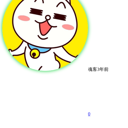
魂客
3年前
0