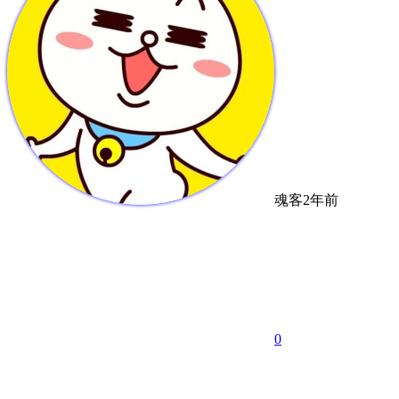
魂客
2年前
0