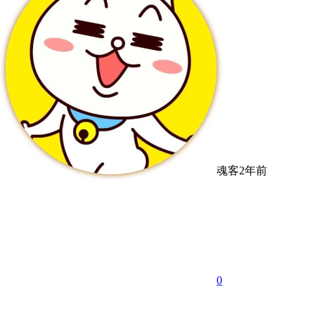
魂客
2年前
0