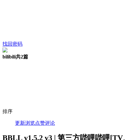
找回密码
bilibili
共2篇
排序
更新
浏览
点赞
评论
BBLL v1.5.2 v3 | 第三方哔哩哔哩[TV、