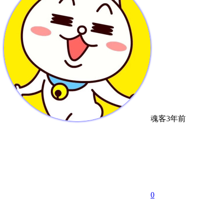
魂客
3年前
0