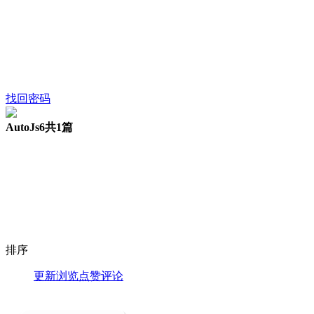
找回密码
AutoJs6
共1篇
排序
更新
浏览
点赞
评论