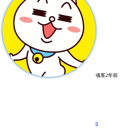
魂客
2年前
0