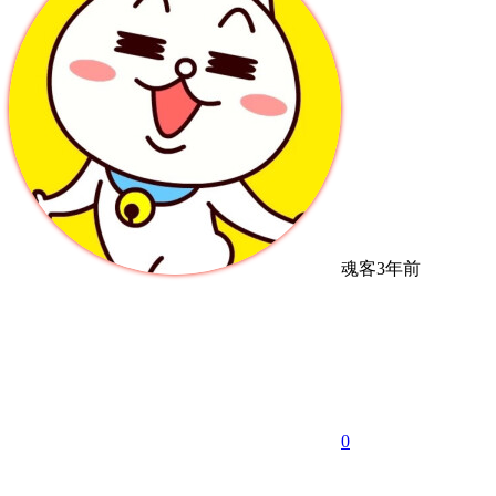
魂客
3年前
0