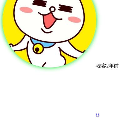
魂客
2年前
0