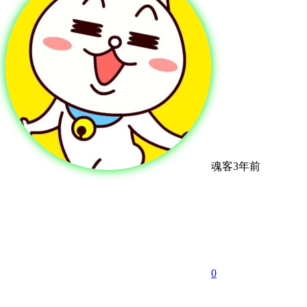
魂客
3年前
0