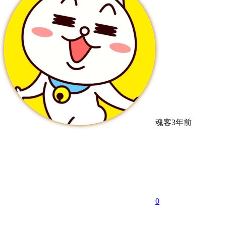
魂客
3年前
0