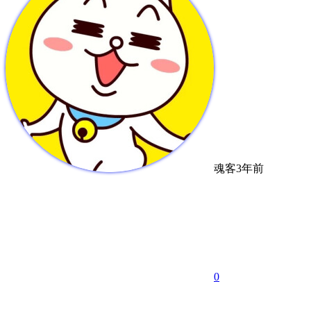
魂客
3年前
0