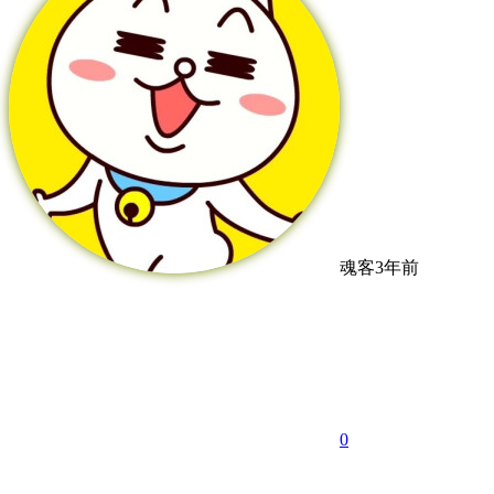
魂客
3年前
0