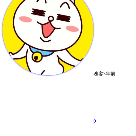
魂客
3年前
0