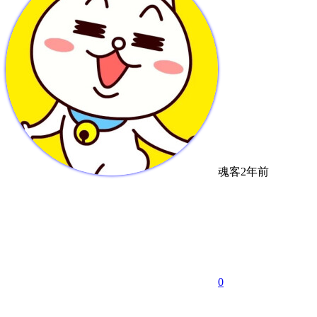
魂客
2年前
0