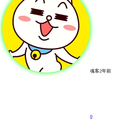
魂客
2年前
0