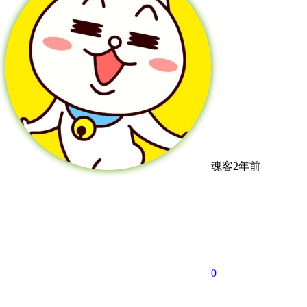
魂客
2年前
0