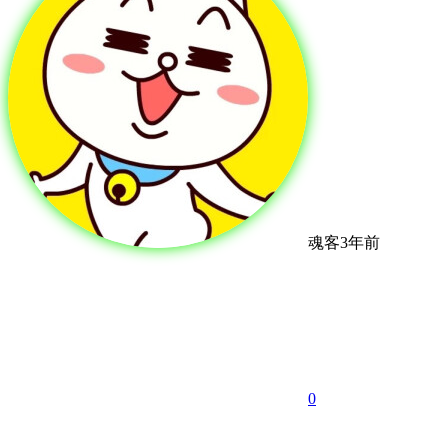
魂客
3年前
0