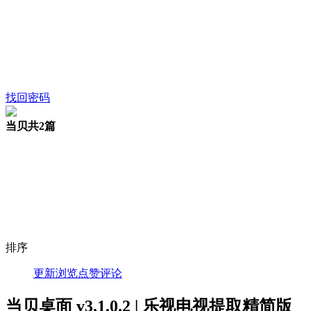
找回密码
当贝
共2篇
排序
更新
浏览
点赞
评论
当贝桌面 v3.1.0.2 | 乐视电视提取精简版