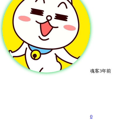
魂客
3年前
0