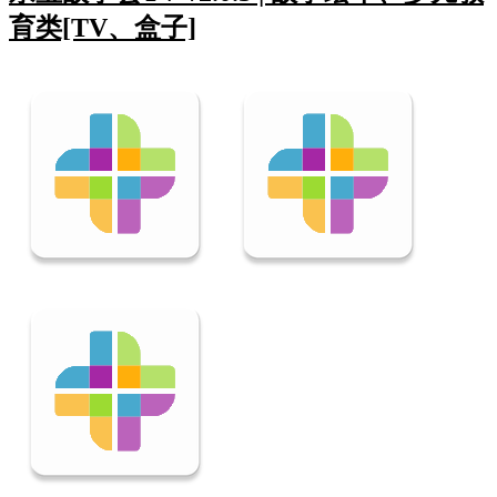
育类[TV、盒子]