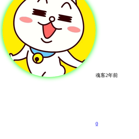
魂客
2年前
0