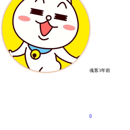
魂客
3年前
0