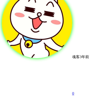
魂客
3年前
0