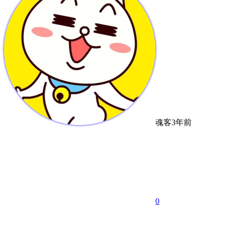
魂客
3年前
0