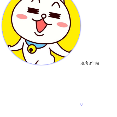
魂客
3年前
0