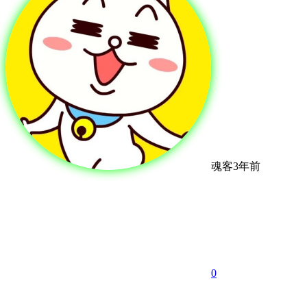
魂客
3年前
0