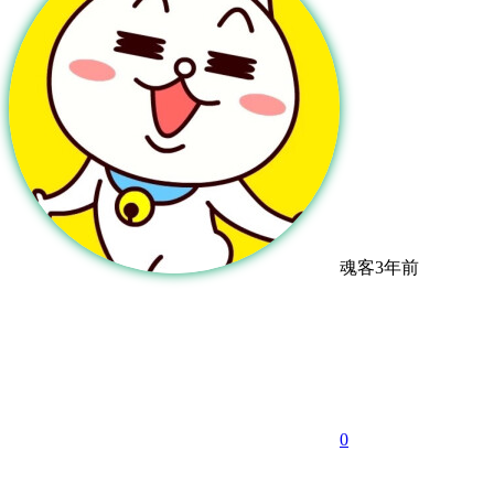
魂客
3年前
0