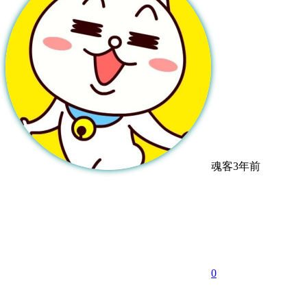
魂客
3年前
0